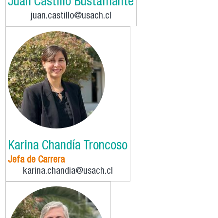
Juan Castillo Bustamante
juan.castillo@usach.cl
Karina Chandía Troncoso
Jefa de Carrera
karina.chandia@usach.cl