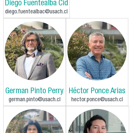
Diego Fuentealba Cid
diego.fuentealbac@usach.cl
German Pinto Perry
Héctor Ponce Arias
german.pinto@usach.cl
hector.ponce@usach.cl