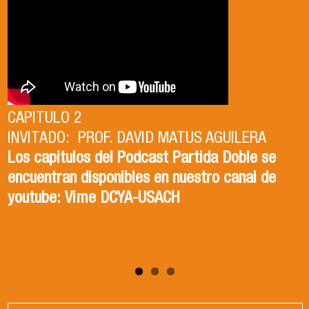
CAPITULO 2
INVITADO: PROF. DAVID MATUS AGUILERA
CAPITULO 1
Los capitulos del Podcast Partida Doble se
INVITADA: DRA. ISABEL TORRES ZAPATA
encuentran disponibles en nuestro canal de
Los capitulos del Podcast Partida Doble se
youtube: Vime DCYA-USACH
encuentran disponibles en nuestro canal de
youtube: Vime DCYA-USACH