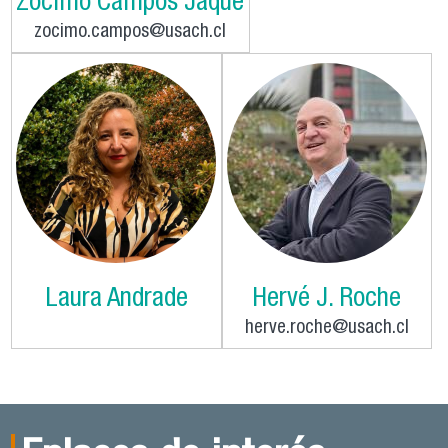
Zocimo Campos Jaque
zocimo.campos@usach.cl
Laura Andrade
Hervé J. Roche
herve.roche@usach.cl