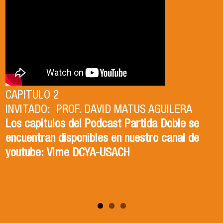
CAPITULO 1
CAPITULO 2
INVITADO: PROF. DAVID MATUS AGUILERA
CAPITULO 1
Los capitulos del Podcast Partida Doble se
INVITADA: DRA. ISABEL TORRES ZAPATA
encuentran disponibles en nuestro canal de
Los capitulos del Podcast Partida Doble se
youtube: Vime DCYA-USACH
encuentran disponibles en nuestro canal de
youtube: Vime DCYA-USACH