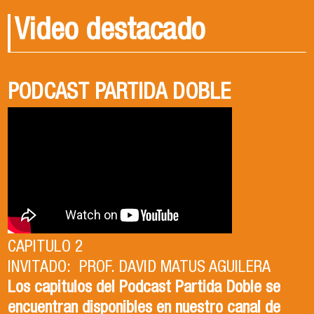
Video destacado
PODCAST PARTIDA DOBLE
PODCAST PARTIDA DOBLE
CENA DE EGRESADOS 2026
CAPITULO 1
CAPITULO 2
INVITADO: PROF. DAVID MATUS AGUILERA
CAPITULO 1
Los capitulos del Podcast Partida Doble se
INVITADA: DRA. ISABEL TORRES ZAPATA
encuentran disponibles en nuestro canal de