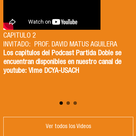
CAPITULO 2
INVITADO: PROF. DAVID MATUS AGUILERA
CAPITULO 1
Los capitulos del Podcast Partida Doble se
INVITADA: DRA. ISABEL TORRES ZAPATA
encuentran disponibles en nuestro canal de
Los capitulos del Podcast Partida Doble se
youtube: Vime DCYA-USACH
encuentran disponibles en nuestro canal de
youtube: Vime DCYA-USACH
Ver todos los Videos