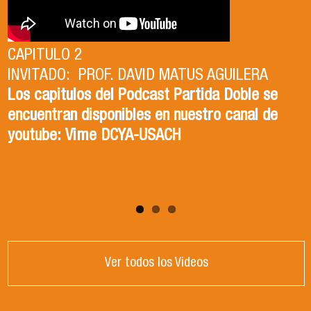
CAPITULO 2
INVITADO: PROF. DAVID MATUS AGUILERA
CAPITULO 1
Los capitulos del Podcast Partida Doble se
INVITADA: DRA. ISABEL TORRES ZAPATA
encuentran disponibles en nuestro canal de
Los capitulos del Podcast Partida Doble se
youtube: Vime DCYA-USACH
encuentran disponibles en nuestro canal de
youtube: Vime DCYA-USACH
Ver todos los Videos