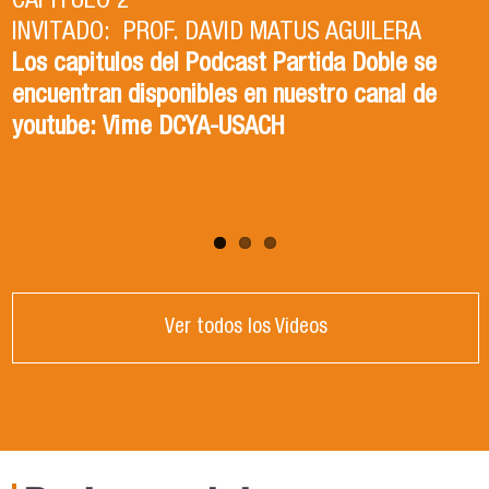
CAPITULO 2
INVITADO: PROF. DAVID MATUS AGUILERA
CAPITULO 1
Los capitulos del Podcast Partida Doble se
INVITADA: DRA. ISABEL TORRES ZAPATA
encuentran disponibles en nuestro canal de
Los capitulos del Podcast Partida Doble se
youtube: Vime DCYA-USACH
encuentran disponibles en nuestro canal de
youtube: Vime DCYA-USACH
Ver todos los Videos