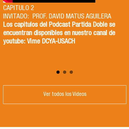
CAPITULO 2
INVITADO: PROF. DAVID MATUS AGUILERA
CAPITULO 1
Los capitulos del Podcast Partida Doble se
INVITADA: DRA. ISABEL TORRES ZAPATA
encuentran disponibles en nuestro canal de
Los capitulos del Podcast Partida Doble se
youtube: Vime DCYA-USACH
encuentran disponibles en nuestro canal de
youtube: Vime DCYA-USACH
Ver todos los Videos