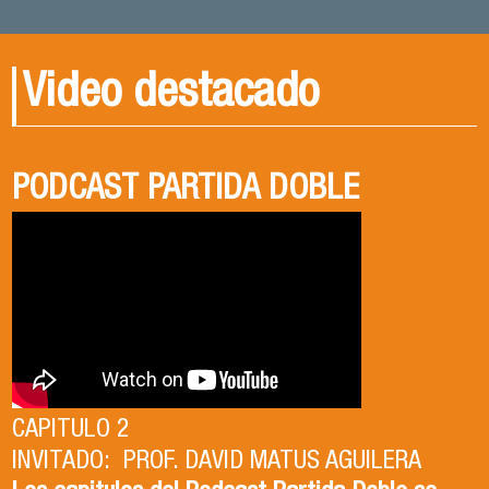
Video destacado
PODCAST PARTIDA DOBLE
PODCAST PARTIDA DOBLE
CENA DE EGRESADOS 2026
CAPITULO 1
CAPITULO 2
INVITADO: PROF. DAVID MATUS AGUILERA
CAPITULO 1