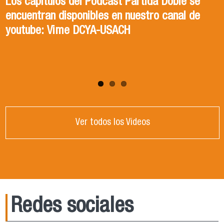
Los capitulos del Podcast Partida Doble se
INVITADA: DRA. ISABEL TORRES ZAPATA
encuentran disponibles en nuestro canal de
Los capitulos del Podcast Partida Doble se
youtube: Vime DCYA-USACH
encuentran disponibles en nuestro canal de
youtube: Vime DCYA-USACH
Ver todos los Videos
Redes sociales