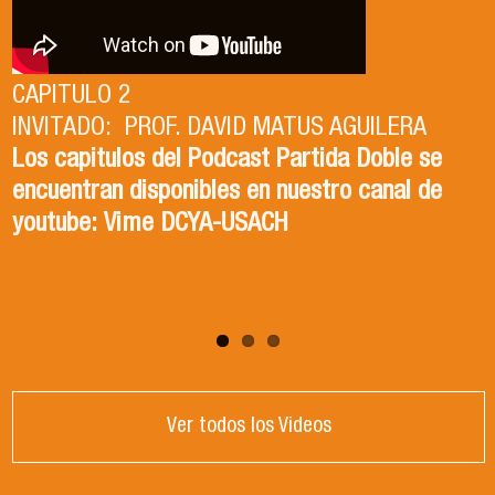
CAPITULO 2
INVITADO: PROF. DAVID MATUS AGUILERA
CAPITULO 1
Los capitulos del Podcast Partida Doble se
INVITADA: DRA. ISABEL TORRES ZAPATA
encuentran disponibles en nuestro canal de
Los capitulos del Podcast Partida Doble se
youtube: Vime DCYA-USACH
encuentran disponibles en nuestro canal de
youtube: Vime DCYA-USACH
Ver todos los Videos