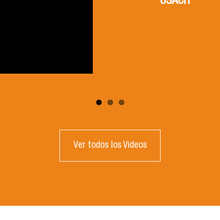
USACH
USACH
Ver todos los Videos