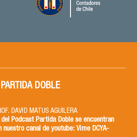
PARTIDA DOBLE
PARTIDA DOBLE CAPITULO 1
ROF. DAVID MATUS AGUILERA
RA. ISABEL TORRES ZAPATA
 del Podcast Partida Doble se encuentran
 del Podcast Partida Doble se encuentran
n nuestro canal de youtube: Vime DCYA-
n nuestro canal de youtube: Vime DCYA-