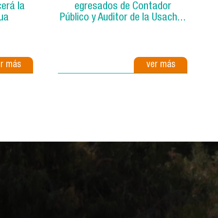
erá la
egresados de Contador
ua
Público y Auditor de la Usach...
er más
ver más