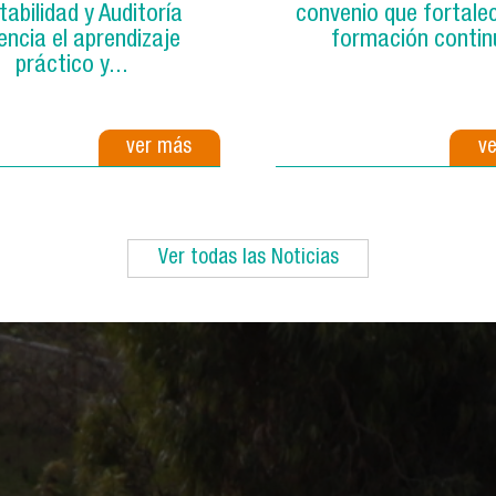
abilidad y Auditoría
convenio que fortalec
encia el aprendizaje
formación contin
práctico y...
ver más
v
Ver todas las Noticias